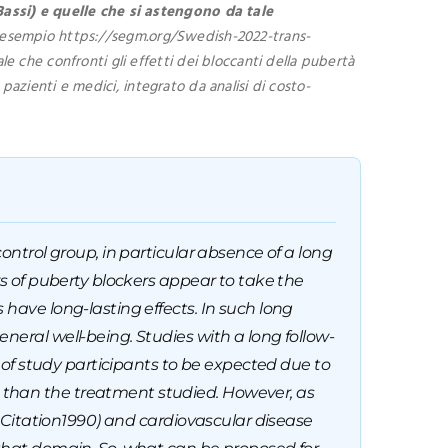
Bassi) e quelle che si astengono da tale
d esempio https://segm.org/Swedish-2022-trans-
 che confronti gli effetti dei bloccanti della pubertà
 pazienti e medici, integrato da analisi di costo-
ontrol group, in particular absence of a long
rs of puberty blockers appear to take the
 have long-lasting effects. In such long
neral well-being. Studies with a long follow-
t of study participants to be expected due to
 than the treatment studied. However, as
., Citation1990) and cardiovascular disease