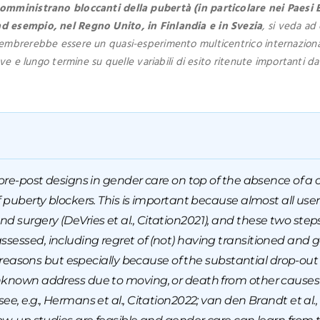
somministrano bloccanti della pubertà (in particolare nei Paesi 
ad esempio, nel Regno Unito, in Finlandia e in Svezia
, si veda a
embrerebbe essere un quasi-esperimento multicentrico internazionale
ve e lungo termine su quelle variabili di esito ritenute importanti da
 pre-post designs in gender care on top of the absence of a c
f puberty blockers. This is important because almost all use
surgery (DeVries et al., Citation2021), and these two steps
sessed, including regret of (not) having transitioned and ge
ost reasons but especially because of the substantial drop-ou
unknown address due to moving, or death from other causes
ee, e.g., Hermans et al., Citation2022; van den Brandt et al