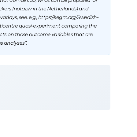
 that domain. So, what can be proposed for
ckers (notably in the Netherlands) and
owadays, see, e.g., https://segm.org/Swedish-
ulticentre quasi-experiment comparing the
ects on those outcome variables that are
s analyses”.