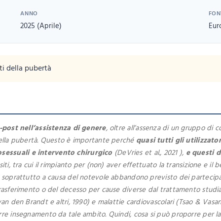
ANNO
FON
2025 (Aprile)
Eur
ti della pubertà
e-post nell’assistenza di genere
, oltre all’assenza di un gruppo di c
 della pubertà. Questo è importante perché
quasi tutti gli utilizzat
osessuali e intervento chirurgico
(DeVries et al., 2021 ),
e questi 
siti, tra cui il rimpianto per (non) aver effettuato la transizione e i
a soprattutto a causa del notevole abbandono previsto dei partecipant
trasferimento o del decesso per cause diverse dal trattamento studiat
van den Brandt e altri, 1990) e malattie cardiovascolari (Tsao & Vasan
rre insegnamento da tale ambito. Quindi, cosa si può proporre per la 