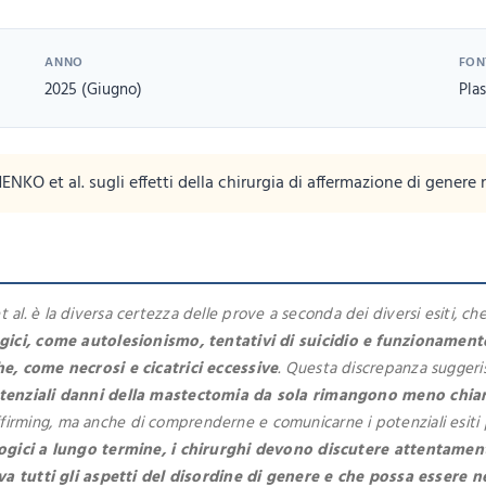
ANNO
FON
2025 (Giugno)
Pla
O et al. sugli effetti della chirurgia di affermazione di genere 
. è la diversa certezza delle prove a seconda dei diversi esiti, che li
ologici, come autolesionismo, tentativi di suicidio e funzioname
he, come necrosi e cicatrici eccessive
. Questa discrepanza suggeri
potenziali danni della mastectomia da sola rimangono meno chiar
ing, ma anche di comprenderne e comunicarne i potenziali esiti psicol
logici a lungo termine, i chirurghi devono discutere attentament
olva tutti gli aspetti del disordine di genere e che possa esser