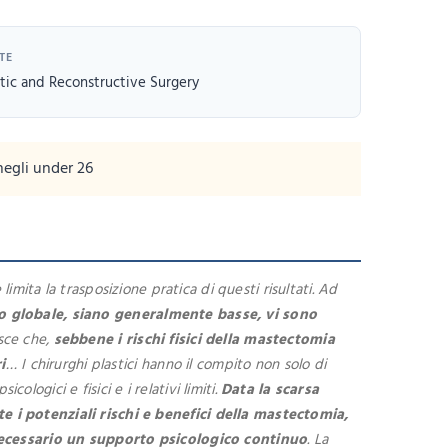
TE
stic and Reconstructive Surgery
negli under 26
mita la trasposizione pratica di questi risultati. Ad
nto globale, siano generalmente basse, vi sono
sce che,
sebbene i rischi fisici della mastectomia
i
… I chirurghi plastici hanno il compito non solo di
ogici e fisici e i relativi limiti.
Data la scarsa
e i potenziali rischi e benefici della mastectomia,
e necessario un supporto psicologico continuo
. La