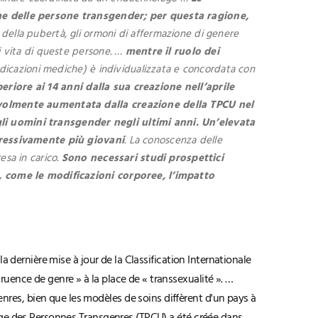
ne delle persone transgender; per questa ragione,
 della pubertà, gli ormoni di affermazione di genere
di vita di queste persone. …
mentre il ruolo dei
indicazioni mediche) è individualizzata e concordata con
eriore ai 14 anni dalla sua creazione nell’aprile
evolmente aumentata dalla creazione della TPCU nel
gli uomini transgender negli ultimi anni.
Un’elevata
gressivamente più giovani
. La conoscenza delle
esa in carico.
Sono necessari studi prospettici
e, come le modificazioni corporee, l’impatto
a dernière mise à jour de la Classification Internationale
uence de genre » à la place de « transsexualité ». …
res, bien que les modèles de soins diffèrent d'un pays à