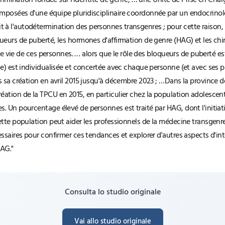
scrimination fondée sur l'identité de genre, … une Unité de Prise en Ch
posées d'une équipe pluridisciplinaire coordonnée par un endocrinolog
 l'autodétermination des personnes transgenres ; pour cette raison, l
eurs de puberté, les hormones d'affirmation de genre (HAG) et les chi
de vie de ces personnes. … alors que le rôle des bloqueurs de puberté es
e) est individualisée et concertée avec chaque personne (et avec ses 
 sa création en avril 2015 jusqu'à décembre 2023 ; …Dans la province 
ation de la TPCU en 2015, en particulier chez la population adolescen
 Un pourcentage élevé de personnes est traité par HAG, dont l'initiati
tte population peut aider les professionnels de la médecine transgenre
saires pour confirmer ces tendances et explorer d'autres aspects d'intér
HAG."
Consulta lo studio originale
Vai allo studio originale