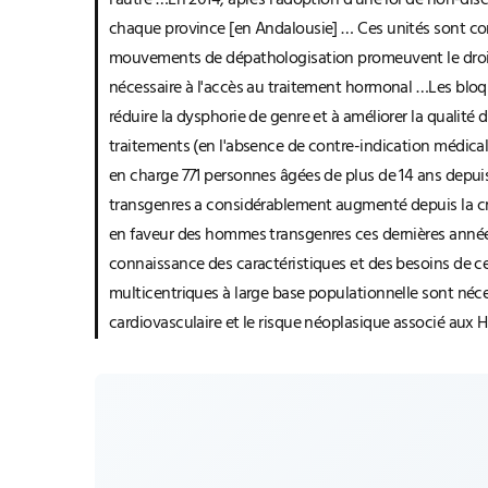
l'autre …En 2014, après l'adoption d'une loi de non-di
chaque province [en Andalousie] … Ces unités sont com
mouvements de dépathologisation promeuvent le droit à
nécessaire à l'accès au traitement hormonal …Les bloqu
réduire la dysphorie de genre et à améliorer la qualité 
traitements (en l'absence de contre-indication médical
en charge 771 personnes âgées de plus de 14 ans depuis
transgenres a considérablement augmenté depuis la cré
en faveur des hommes transgenres ces dernières années.
connaissance des caractéristiques et des besoins de ce
multicentriques à large base populationnelle sont néces
cardiovasculaire et le risque néoplasique associé aux 