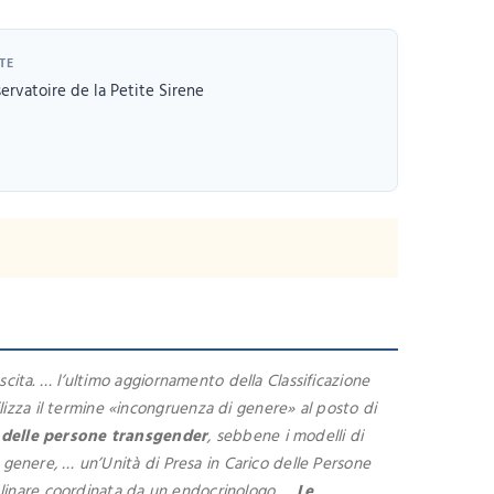
TE
ervatoire de la Petite Sirene
scita. … l’ultimo aggiornamento della Classificazione
izza il termine «incongruenza di genere» al posto di
 delle persone transgender
, sebbene i modelli di
i genere, … un’Unità di Presa in Carico delle Persone
plinare coordinata da un endocrinologo …
Le