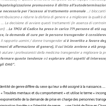
 depatologizzazione promuovono il diritto all’autodeterminazio
ne necessaria per l’accesso al trattamento ormonale
…I bloccanti
ribuiscono a ridurre la disforia di genere e a migliorare la qualità 
. … La decisione di avviare questi trattamenti (in assenza di contro
ori) …
La TPCU di Cadice ha preso in carico 771 persone di età sup
ice, la domanda di cure per le persone transgender è consider
. Il rapporto uomini / donne transgender
si è invertito a favore de
oni di affermazione di genere), il cui inizio avviene a età pro
aiutare i professionisti della medicina transgender a migliorare la pr
onfermare queste tendenze
ed
esplorare altri aspetti di interess
agli OAG”.
entité de genre diffère du sexe qui leur a été assigné à la naissance. … l
e « Troubles mentaux et du comportement » et utilise le terme « incongr
 exponentielle de la demande de prise en charge des personnes transgen