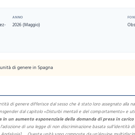
ANNO
FON
ez-
2026 (Maggio)
Obs
 unità di genere in Spagna
tità di genere differisce dal sesso che è stato loro assegnato alla na
ansgender dal capitolo «Disturbi mentali e del comportamento» e util
a in un aumento esponenziale della domanda di presa in carico
l’adozione di una legge di non discriminazione basata sull’identità d
in Andalusia] … Queste unità sono composte da un’équipe multidisci