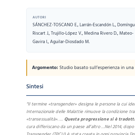
AUTORI
SÁNCHEZ-TOSCANO E., Larrán-Escandón L., Domíngu
Riscart J., Trujillo-López V., Medina Rivero D., Mateo-
Gavira I., Aguilar-Diosdado M.
Argomento:
Studio basato sull’esperienza in una
Sintesi
“Il termine «transgender» designa le persone la cui iden
Internazionale delle Malattie rimuove la condizione tr
«transessualità». …
Questa progressione si è tradott
cura differiscano da un paese all’altro …Nel 2014, dopo 
Transgender (TPCU) è stata creata in ogni provincia [