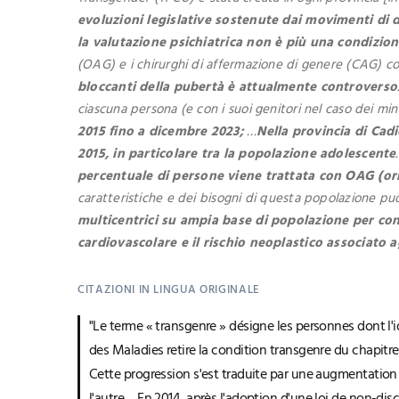
evoluzioni legislative sostenute dai movimenti di
la valutazione psichiatrica non è più una condizio
(OAG) e i chirurghi di affermazione di genere (CAG) cont
bloccanti della pubertà è attualmente controverso
ciascuna persona (e con i suoi genitori nel caso dei min
2015 fino a dicembre 2023;
…
Nella provincia di Cad
2015, in particolare tra la popolazione adolescente
percentuale di persone viene trattata con OAG (orm
caratteristiche e dei bisogni di questa popolazione può 
multicentrici su ampia base di popolazione per c
cardiovascolare e il rischio neoplastico associato 
CITAZIONI IN LINGUA ORIGINALE
"Le terme « transgenre » désigne les personnes dont l'id
des Maladies retire la condition transgenre du chapitr
Cette progression s'est traduite par une augmentation