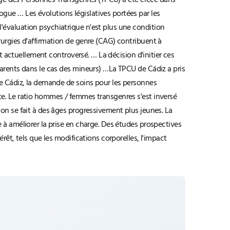
arge des Personnes Transgenres (TPCU) a été créée dans
ue … Les évolutions législatives portées par les
'évaluation psychiatrique n'est plus une condition
rurgies d'affirmation de genre (CAG) contribuent à
t actuellement controversé. … La décision d'initier ces
parents dans le cas des mineurs) …La TPCU de Cádiz a pris
de Cádiz, la demande de soins pour les personnes
te. Le ratio hommes / femmes transgenres s'est inversé
on se fait à des âges progressivement plus jeunes. La
 à améliorer la prise en charge. Des études prospectives
êt, tels que les modifications corporelles, l'impact