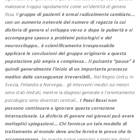
malessere troppo rapidamente come un’identità di genere
fissa. Il
gruppo di pazienti è ormai radicalmente cambiato…
con un aumento notevole del numero di ragazze la cui
disforia di genere si sviluppa verso o dopo la pubertà e si
accompagna spesso a problemi psicologici o del
neurosviluppo.
..
è scientificamente irresponsabile
applicare le conclusioni del gruppo originario a questa
popolazione più ampia e complessa..
.
Il pulsante “pausa” è
quindi generalmente l’inizio di un importante processo
medico dalle conseguenze irreversibili.
.. Nel Regno Unito, in
Svezia, Finlandia e Norvegia… gli interventi medici sui minori
sono stati limitati, mentre la diagnosi generale e l’orientamento
psicologico sono diventati centrali…
I Paesi Bassi non
possono continuare a ignorare questa correzione
internazionale. La disforia di genere nei giovani può avere
molteplici spiegazioni… Chi fornisce un tale modello di
trattamento al mondo deve anche fornire le prove che lo
accompagnano.
Se queste prove vengono a mancare dopo