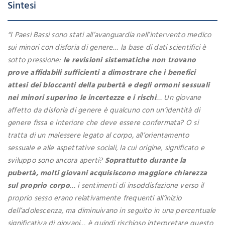
Sintesi
“I Paesi Bassi sono stati all’avanguardia nell’intervento medico
sui minori con disforia di genere… la base di dati scientifici è
sotto pressione:
le revisioni sistematiche non trovano
prove affidabili sufficienti a dimostrare che i benefici
attesi dei bloccanti della pubertà e degli ormoni sessuali
nei minori superino le incertezze e i rischi
… Un giovane
affetto da disforia di genere è qualcuno con un’identità di
genere fissa e interiore che deve essere confermata? O si
tratta di un malessere legato al corpo, all’orientamento
sessuale e alle aspettative sociali, la cui origine, significato e
sviluppo sono ancora aperti?
Soprattutto durante la
pubertà, molti giovani acquisiscono maggiore chiarezza
sul proprio corpo
… i sentimenti di insoddisfazione verso il
proprio sesso erano relativamente frequenti all’inizio
dell’adolescenza, ma diminuivano in seguito in una percentuale
significativa di giovani… è quindi rischioso interpretare questo