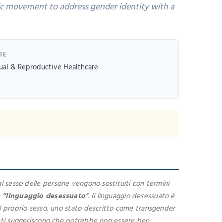
tic movement to address gender identity with a
TE
ual & Reproductive Healthcare
l sesso delle persone vengono sostituiti con termini
 “linguaggio desessuato
”. Il linguaggio desessuato è
il proprio sesso, uno stato descritto come transgender
tenti suggeriscono che potrebbe non essere ben