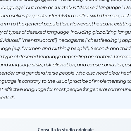
 language” but more accurately is “desexed language.” De
themselves (a gender identity) in conflict with their sex, a 
arm to the general population. However, the scant existing
y of types of desexed language, including globalizing langu
dividuals,” “menstruators”), neologisms (“chestfeeding”), a
guage (e.g. “women and birthing people”). Second- and third-
 a type of desexed language depending on context. Desexed
and language skills, risk alienation, and cause confusion, e
sgender and genderdiverse people who also need clear heal
guage is contrary to the usual practice of implementing t
ost effective language for most people for general commun
eeded”.
Consulta lo studio originale