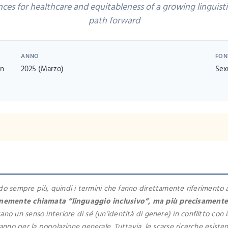
ces for healthcare and equitableness of a growing linguis
path forward
ANNO
FON
wn
2025 (Marzo)
Sex
do sempre più, quindi i termini che fanno direttamente riferimento a
nemente chiamata “linguaggio inclusivo”, ma più precisamente
 un senso interiore di sé (un’identità di genere) in conflitto con 
anno per la popolazione generale. Tuttavia, le scarse ricerche esis