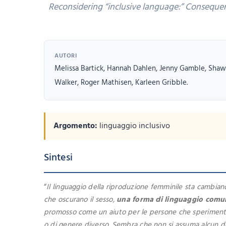
Reconsidering “inclusive language:” Consequen
AUTORI
Melissa Bartick, Hannah Dahlen, Jenny Gamble, Sha
Walker, Roger Mathisen, Karleen Gribble.
Argomento:
linguaggio inclusivo
Sintesi
“
Il linguaggio della riproduzione femminile sta cambian
che oscurano il sesso,
una forma di linguaggio comu
promosso come un aiuto per le persone che sperimentano
o di genere diverso. Sembra che non si assuma alcun d