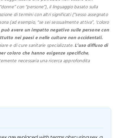
“donne” con “persone”), il linguaggio basato sulla
azione di termini con altri significati (“sesso assegnato
rsona (ad esempio, “se sei sessualmente attiva”, ‘coloro
o può avere un impatto negativo sulle persone con
ttutto nei paesi e nelle culture non occidentali.
are e di cure sanitarie specializzate.
L’uso diffuso di
per coloro che hanno esigenze specifiche
,
entemente necessaria una ricerca approfondita
 sex are replaced with terms obscuring sex, a