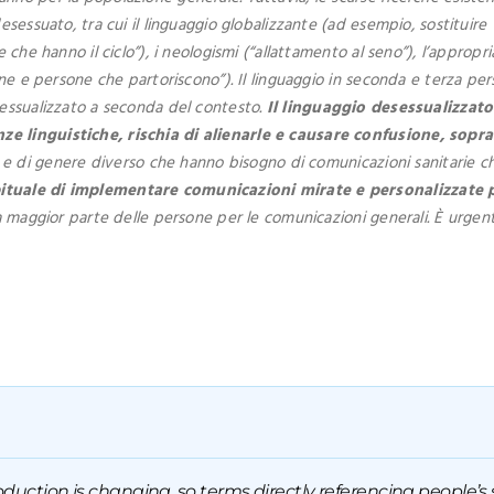
esessuato, tra cui il linguaggio globalizzante (ad esempio, sostituire 
 che hanno il ciclo”), i neologismi (“allattamento al seno”), l’appropri
nne e persone che partoriscono”). Il linguaggio in seconda e terza pe
sessualizzato a seconda del contesto.
Il linguaggio desessualizzat
e linguistiche, rischia di alienarle e causare confusione, sopra
e di genere diverso che hanno bisogno di comunicazioni sanitarie chi
bituale di implementare comunicazioni mirate e personalizzate 
 la maggior parte delle persone per le comunicazioni generali. È urg
duction is changing, so terms directly referencing people’s