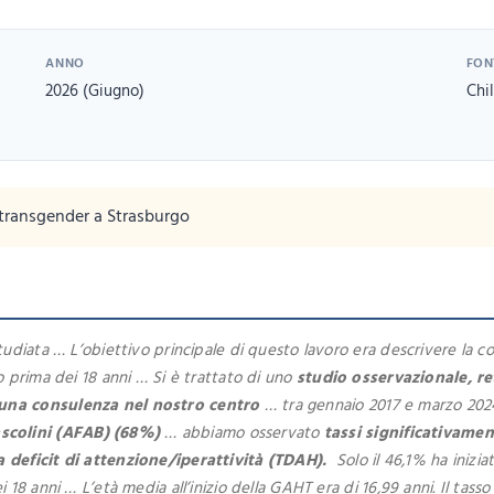
ANNO
FON
2026 (Giugno)
Chi
 transgender a Strasburgo
udiata … L’obiettivo principale di questo lavoro era descrivere la co
 prima dei 18 anni … Si è trattato di uno
studio osservazionale, r
 una consulenza nel nostro centro
… tra gennaio 2017 e marzo 2024
scolini (AFAB) (68%)
… abbiamo osservato
tassi significativamen
a deficit di attenzione/iperattività (TDAH).
Solo il 46,1% ha inizi
18 anni … L’età media all’inizio della GAHT era di 16,99 anni. Il tass