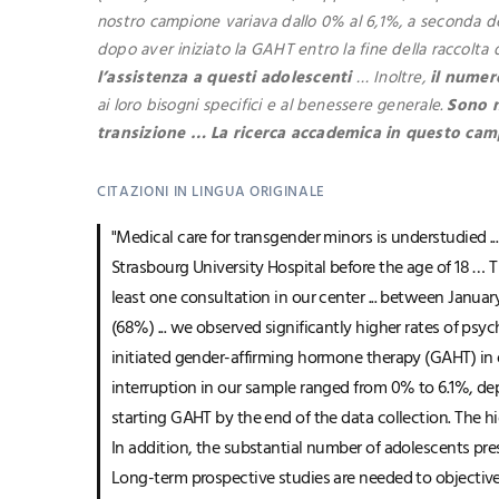
nostro campione variava dallo 0% al 6,1%, a seconda dei
dopo aver iniziato la GAHT entro la fine della raccolta 
l’assistenza a questi adolescenti
… Inoltre,
il numer
ai loro bisogni specifici e al benessere generale.
Sono n
transizione … La ricerca accademica in questo cam
CITAZIONI IN LINGUA ORIGINALE
"Medical care for transgender minors is understudied .
Strasbourg University Hospital before the age of 18 …
least one consultation in our center ... between Janu
(68%) ... we observed significantly higher rates of ps
initiated gender-affirming hormone therapy (GAHT) in ou
interruption in our sample ranged from 0% to 6.1%, depe
starting GAHT by the end of the data collection. The h
In addition, the substantial number of adolescents pre
Long-term prospective studies are needed to objectively