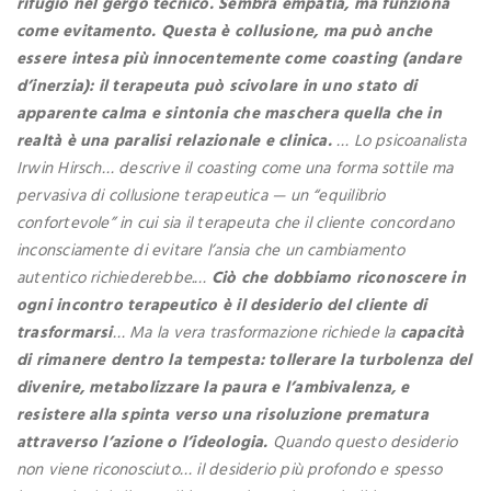
rifugio nel gergo tecnico. Sembra empatia, ma funziona
come evitamento. Questa è collusione, ma può anche
essere intesa più innocentemente come coasting (andare
d’inerzia): il terapeuta può scivolare in uno stato di
apparente calma e sintonia che maschera quella che in
realtà è una paralisi relazionale e clinica.
… Lo psicoanalista
Irwin Hirsch… descrive il coasting come una forma sottile ma
pervasiva di collusione terapeutica — un “equilibrio
confortevole” in cui sia il terapeuta che il cliente concordano
inconsciamente di evitare l’ansia che un cambiamento
autentico richiederebbe.…
Ciò che dobbiamo riconoscere in
ogni incontro terapeutico è il desiderio del cliente di
trasformarsi
… Ma la vera trasformazione richiede la
capacità
di rimanere dentro la tempesta: tollerare la turbolenza del
divenire, metabolizzare la paura e l’ambivalenza, e
resistere alla spinta verso una risoluzione prematura
attraverso l’azione o l’ideologia.
Quando questo desiderio
non viene riconosciuto… il desiderio più profondo e spesso