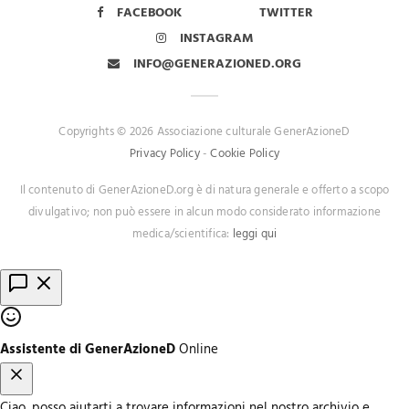
FACEBOOK
TWITTER
INSTAGRAM
INFO@GENERAZIONED.ORG
Copyrights © 2026 Associazione culturale GenerAzioneD
Privacy Policy
-
Cookie Policy
Il contenuto di GenerAzioneD.org è di natura generale e offerto a scopo
divulgativo; non può essere in alcun modo considerato informazione
medica/scientifica:
leggi qui
Assistente di GenerAzioneD
Online
Ciao, posso aiutarti a trovare informazioni nel nostro archivio e