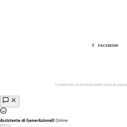
FACEBOOK
Il contenuto di GenerAzioneD.org è di natura
Assistente di GenerAzioneD
Online