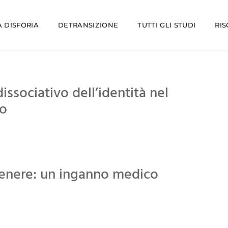
 DISFORIA
DETRANSIZIONE
TUTTI GLI STUDI
RI
issociativo dell’identità nel
co
genere: un inganno medico