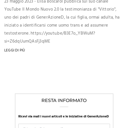
23 maggio 2023 - Elisa Boscarol pubblica sul suo canale
YouTube Il Mondo Nuovo 2.0 la testimonianza di "Vittorio",
uno dei padri di GenerAzioneD, la cui figlia, ormai adulta, ha
iniziato a identificarsi come uomo trans e ad assumere
testosterone. https://youtu.be/B3E7o_YBWuM?
si=Z6dqUumQAsFj3qME
LEGGI DI PIÙ
RESTA INFORMATO
Ricevi via mail i nuovi articoli e le iniziative di GenerAzioneD