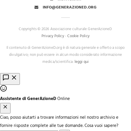
INFO@GENERAZIONED.ORG
Copyrights © 2026 Associazione culturale GenerAzioneD
Privacy Policy
-
Cookie Policy
Il contenuto di GenerAzioneD.org è di natura generale e offerto a scopo
divulgativo; non può essere in alcun modo considerato informazione
medica/scientifica:
leggi qui
Assistente di GenerAzioneD
Online
Ciao, posso aiutarti a trovare informazioni nel nostro archivio e
fornire risposte complete alle tue domande. Cosa vuoi sapere?