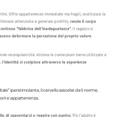
nfini. Offre appartenenze immediate ma fragili, sostituisce la
ttenere attenzione e generare profitto,
rende il corpo
continua “fabbrica dell’inadeguatezza”
. Il ragazzo si
ssono deformare la percezione del proprio valore
grande neuroplasticità: elimina le connessioni meno utilizzate e
e,
l’identità si scolpisce attraverso le esperienze
ale” iperstimolante, il cervello assorbe da lì norme,
zioni e appartenenza.
ello di spaventarsi o reagire con panico
. Più l’adulto è