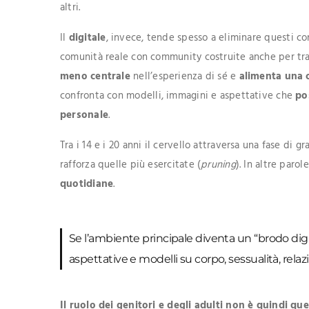
altri.
Il
digitale
, invece, tende spesso a eliminare questi co
comunità reale con community costruite anche per tra
meno centrale
nell’esperienza di sé e
alimenta una 
confronta con modelli, immagini e aspettative che
po
personale
.
Tra i 14 e i 20 anni il cervello attraversa una fase di 
rafforza quelle più esercitate (
pruning
). In altre parol
quotidiane
.
Se l’ambiente principale diventa un “brodo digit
aspettative e modelli su corpo, sessualità, rela
Il ruolo dei genitori e degli adulti non è quindi qu