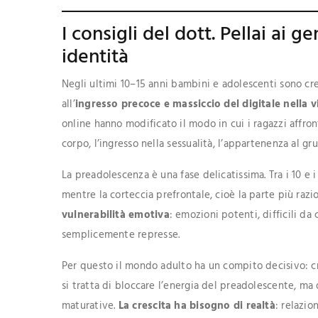
I consigli del dott. Pellai ai gen
identità
Negli ultimi 10–15 anni bambini e adolescenti sono cr
all’
ingresso precoce e massiccio del digitale nella 
online hanno modificato il modo in cui i ragazzi affron
corpo, l’ingresso nella sessualità, l’appartenenza al gr
La preadolescenza è una fase delicatissima. Tra i 10 e 
mentre la corteccia prefrontale, cioè la parte più razi
vulnerabilità emotiva
: emozioni potenti, difficili 
semplicemente represse.
Per questo il mondo adulto ha un compito decisivo: crea
si tratta di bloccare l’energia del preadolescente, ma d
maturative.
La crescita ha bisogno di realtà
: relazio