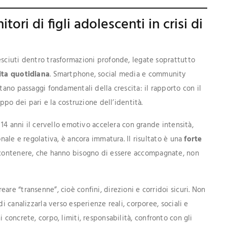
itori di figli adolescenti in crisi di
esciuti dentro trasformazioni profonde, legate soprattutto
vita quotidiana
. Smartphone, social media e community
tano passaggi fondamentali della crescita: il rapporto con il
uppo dei pari e la costruzione dell’identità.
i 14 anni il cervello emotivo accelera con grande intensità,
onale e regolativa, è ancora immatura. Il risultato è una
forte
da contenere, che hanno bisogno di essere accompagnate, non
re “transenne”, cioè confini, direzioni e corridoi sicuri. Non
i canalizzarla verso esperienze reali, corporee, sociali e
ni concrete, corpo, limiti, responsabilità, confronto con gli