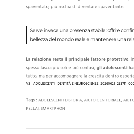
spaventato, più rischia di diventare spaventante.
Serve invece una presenza stabile: offrire confin
bellezza del mondo reale e mantenere una relazi
La relazione resta il principale fattore protettivo
. 
spesso lascia più soli e più confusi,
gli adolescenti ha
tutto, ma per accompagnare la crescita dentro esperi
V3 _ADOLESCENTI, IDENTITÀ E NEUROSCIENZE_20260621_233711_00
Tags :
,
,
ADOLESCENTI DISFORIA
AIUTO GENITORIALE
AIUTO
,
PELLAI
SMARTPHON