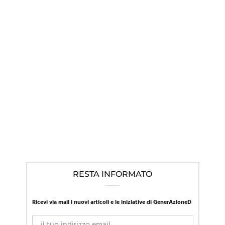
IN EVIDENZA
,
LINEE GUIDA NEL MONDO
,
NEWS
Mentre la SIP in Italia promuove l’approccio affermativo, la
Presidente della società di pediatria austriaca richiama al
“primum non nocere”
RESTA INFORMATO
Ricevi via mail i nuovi articoli e le iniziative di GenerAzioneD