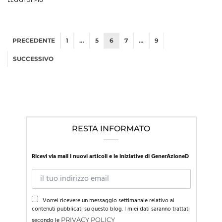
LEGGI DI PIÙ
PRECEDENTE
1
…
5
6
7
…
9
SUCCESSIVO
RESTA INFORMATO
Ricevi via mail i nuovi articoli e le iniziative di GenerAzioneD
Vorrei ricevere un messaggio settimanale relativo ai
contenuti pubblicati su questo blog. I miei dati saranno trattati
secondo le
PRIVACY POLICY