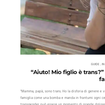
GUIDE
I
,
“Aiuto! Mio figlio è trans
fa
"Mamma, papà, sono trans. Ho la disforia di genere e vog
famiglia come una bomba e manda in frantumi ogni certe
transgender può essere un momento di grande dolore,