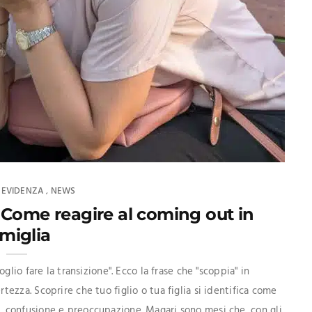
N EVIDENZA
NEWS
,
?” Come reagire al coming out in
miglia
lio fare la transizione". Ecco la frase che "scoppia" in
zza. Scoprire che tuo figlio o tua figlia si identifica come
 confusione e preoccupazione. Magari sono mesi che, con gli