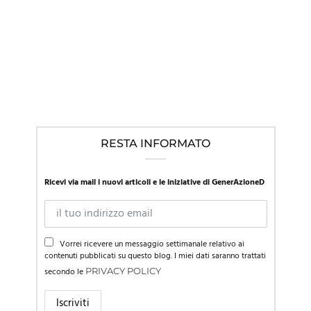
IN EVIDENZA
,
LINEE GUIDA NEL MONDO
,
NEWS
Mentre la SIP in Italia promuove l’approccio affermativo, la
Presidente della società di pediatria austriaca richiama al
“primum non nocere”
RESTA INFORMATO
Ricevi via mail i nuovi articoli e le iniziative di GenerAzioneD
Vorrei ricevere un messaggio settimanale relativo ai
contenuti pubblicati su questo blog. I miei dati saranno trattati
secondo le
PRIVACY POLICY