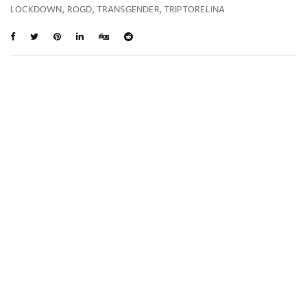
,
,
,
LOCKDOWN
ROGD
TRANSGENDER
TRIPTORELINA
Ti Potrebbe Interessare Anche