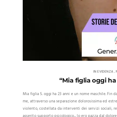
IN EVIDENZA
,
“Mia figlia oggi 
Mia figlia S. oggi ha 23 anni e un nome maschile. Fin d
me, attraverso una separazione dolorosissima ed estr
violento, costellata da interventi dei servizi sociali, 
asserito supporto psicologico... Io ero pazza dal dolor