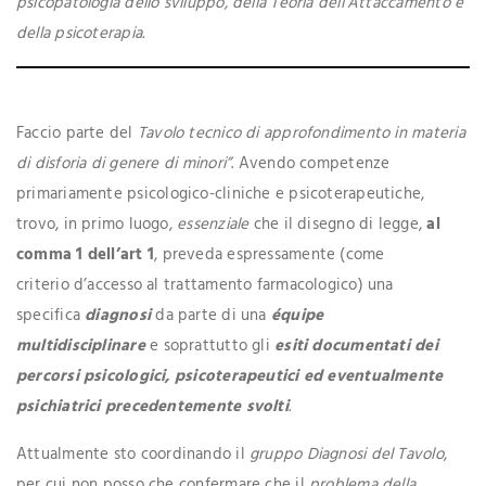
psicopatologia dello sviluppo, della Teoria dell’Attaccamento e
della psicoterapia.
Faccio parte del
Tavolo tecnico di approfondimento in materia
di disforia di genere di minori”
. Avendo competenze
primariamente psicologico-cliniche e psicoterapeutiche,
trovo, in primo luogo,
essenziale
che il disegno di legge,
al
comma 1 dell’art 1
, preveda espressamente (come
criterio d’accesso al trattamento farmacologico) una
specifica
diagnosi
da parte di una
équipe
multidisciplinare
e soprattutto gli
esiti documentati dei
percorsi psicologici, psicoterapeutici ed eventualmente
psichiatrici precedentemente svolti
.
Attualmente sto coordinando il
gruppo Diagnosi del Tavolo
,
per cui non posso che confermare che il
problema della