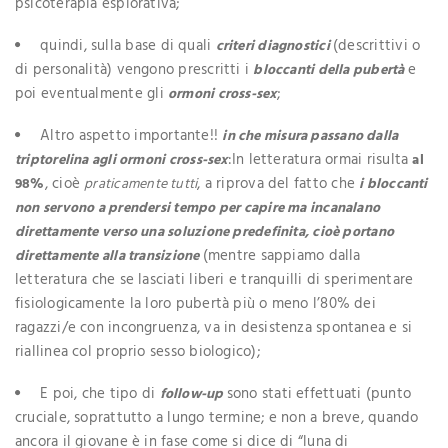
psicoterapia esplorativa;
quindi, sulla base di quali
(descrittivi o
criteri diagnostici
di personalità) vengono prescritti i
e
bloccanti della pubertà
poi eventualmente gli
;
ormoni cross-sex
Altro aspetto importante!!
in che misura passano dalla
:In letteratura ormai risulta
triptorelina agli ormoni cross-sex
al
, cioè
, a riprova del fatto che
98%
praticamente tutti
i bloccanti
non servono a prendersi tempo per capire ma incanalano
direttamente verso una soluzione predefinita, cioè portano
(mentre sappiamo dalla
direttamente alla transizione
letteratura che se lasciati liberi e tranquilli di sperimentare
fisiologicamente la loro pubertà più o meno l’80% dei
ragazzi/e con incongruenza, va in desistenza spontanea e si
riallinea col proprio sesso biologico);
E poi, che tipo di
sono stati effettuati (punto
follow-up
cruciale, soprattutto a lungo termine; e non a breve, quando
ancora il giovane è in fase come si dice di “luna di