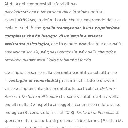
Al di là dei comprensibili sforzi di
de-
patologizzazione
e
limitazione dello lo
stigma
portati
avanti
dall’OMS
, in definitiva ciò che sta emergendo da tale
mole di studi è che
quella transgender è una popolazione
complessa che ha bisogno di un’ampia e attenta
assistenza psicologica
, che in genere
non
riceve e che
né
la
transizione sociale,
né
quella ormonale,
né
quella chirurgica
risolvono pienamente i loro problemi di fondo
.
C’è ampio consenso nella comunità scientifica sul fatto che
il
ventaglio di comorbidità
presenti nella DdG è davvero
vasto e ampiamente documentato. In particolare:
Disturbi
Ansia
e i
Disturbi dell’Umore
che sono valutati da 4 a 7 volte
più alti nella DG rispetto ai soggetti congrui con il loro sesso
biologico (Becerra-Culqui et al. 2018);
Disturbi di Personalità
,
specialmente il disturbo di personalità borderline (Azadeh M.