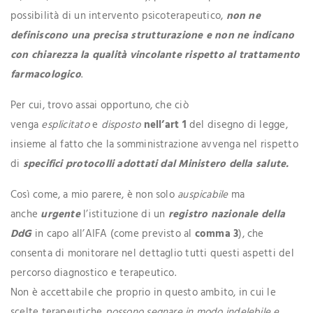
possibilità di un intervento psicoterapeutico,
non ne
definiscono una precisa strutturazione e non ne indicano
con chiarezza la qualità vincolante rispetto al trattamento
farmacologico
.
Per cui, trovo assai opportuno, che ciò
venga
esplicitato
e
disposto
nell
’art 1
del disegno di legge,
insieme al fatto che la somministrazione avvenga nel rispetto
di
specifici protocolli adottati dal Ministero della salute.
Così come, a mio parere, è non solo
auspicabile
ma
anche
urgente
l’istituzione di un
registro nazionale della
DdG
in capo all’AIFA (come previsto al
comma 3
), che
consenta di monitorare nel dettaglio tutti questi aspetti del
percorso diagnostico e terapeutico.
Non è accettabile che proprio in questo ambito, in cui le
scelte terapeutiche
possono segnare in modo
indelebile e