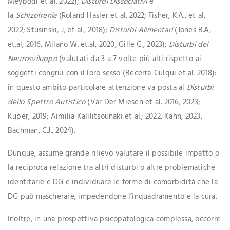
Meybodi et al. 2022);
Disturbi Dissociativi
e
la
Schizofrenia
(Roland Hasler et al. 2022; Fisher, K.A., et al,
2022; Stusinski, J, et al., 2018);
Disturbi Alimentari
(Jones B.A,
et.al, 2016, Milano W. et.al, 2020, Gille G., 2023);
Disturbi del
Neurosviluppo
(valutati da 3 a 7 volte più alti rispetto ai
soggetti congrui con il loro sesso (Becerra-Culqui et al. 2018):
in questo ambito particolare attenzione va posta ai
Disturbi
dello Spettro
Autistico
(Var Der Miesen et al. 2016, 2023;
Kuper, 2019; Aimilia Kalilitsounaki et al.; 2022, Kahn, 2023,
Bachman, C.J., 2024).
Dunque, assume grande rilievo valutare il possibile impatto o
la reciproca relazione tra altri disturbi o altre problematiche
identitarie e DG e individuare le forme di comorbidità che la
DG può mascherare, impedendone l’inquadramento e la cura.
Inoltre, in una prospettiva psicopatologica complessa, occorre