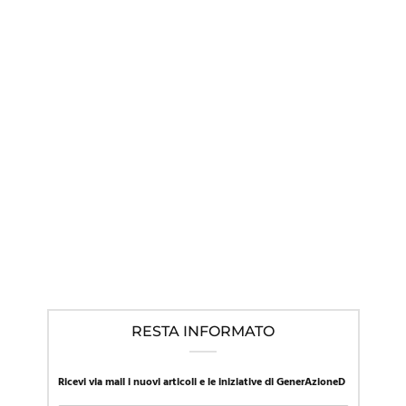
IN EVIDENZA
,
LINEE GUIDA NEL MONDO
,
NEWS
Mentre la SIP in Italia promuove l’approccio affermativo, la
Presidente della società di pediatria austriaca richiama al
“primum non nocere”
RESTA INFORMATO
Ricevi via mail i nuovi articoli e le iniziative di GenerAzioneD