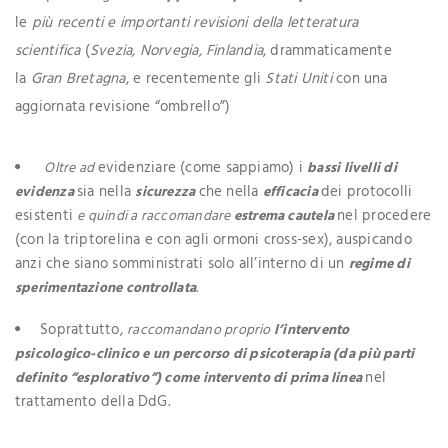
le
più recenti e importanti revisioni della letteratura
scientifica
(
Svezia, Norvegia, Finlandia
, drammaticamente
la
Gran Bretagna
, e recentemente gli
Stati Uniti
con una
aggiornata revisione “ombrello”)
evidenziare (come sappiamo) i
Oltre ad
bassi livelli di
sia nella
che nella
dei protocolli
evidenza
sicurezza
efficacia
esistenti
nel procedere
e quindi a raccomandare
estrema cautela
(con la triptorelina e con agli ormoni cross-sex), auspicando
anzi che siano somministrati solo all’interno di un
regime di
.
sperimentazione controllata
Soprattutto,
raccomandano proprio
l’intervento
psicologico-clinico e un percorso di psicoterapia (da più parti
nel
definito “esplorativo”) come intervento di prima linea
trattamento della DdG.