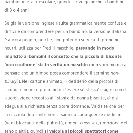
bambini in età prescolare, quindi si rivolge anche a bambini
di 3 o 4 anni.
Se già la versione inglese risulta grammaticalmente confusa e
difficile da comprendere per un bambino, la versione italiana
è ancora peggio, perché, non potendo servirsi di pronomi
neutri, utilizza per Fred il maschile,
passando in modo
implicito ai bambini il concetto che la piccola di bisonte
‘non conforme’ sia in verità un maschio
(non vorremo mica
pensare che un bimbo possa comprendere il termine
non-
binary
?). Nel cartone animato, il desiderio della piccola di
cambiare nome e pronomi per ‘essere sé stesso’ e agire con il
‘cuore’, viene recepito all’istante da nonna bisonte, che si
adegua alla richiesta senza porre domande. Va da sé che per
la cucciola di bisonte non ci saranno conseguenze mediche
(vedi bloccanti della pubertà, ormoni cross-sex, rimozione del
seno o altri), quindi
si veicola ai piccoli spettatori come