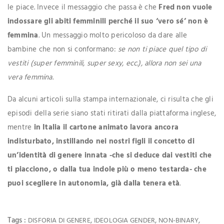
le piace. Invece il messaggio che passa è che
Fred non vuole
indossare gli abiti femminili perché il suo ‘vero sé’ non è
femmina
. Un messaggio molto pericoloso da dare alle
bambine che non si conformano:
se non ti piace quel tipo di
vestiti (super femminili, super sexy, ecc.), allora non sei una
vera femmina
.
Da alcuni articoli sulla stampa internazionale, ci risulta che gli
episodi della serie siano stati ritirati dalla piattaforma inglese,
mentre
in Italia il cartone animato lavora ancora
indisturbato, instillando nei nostri figli il concetto di
un’identità di genere innata
-che si deduce dai vestiti che
ti piacciono, o dalla tua indole più o meno testarda- che
puoi scegliere in autonomia, già dalla tenera età
.
Tags :
,
,
,
DISFORIA DI GENERE
IDEOLOGIA GENDER
NON-BINARY