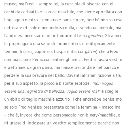
museo, ma Fred – sempre lei, la cucciola di bisonte con gli
occhi da cerbiatta e la voce maschile, che viene appellata con
linguaggio neutro – non vuole partecipare, perché non sa cosa
indossare (di solito non indossa nulla, essendo un animale, ma
l’abito era necessario per introdurre il tema
gender
). Gli amici
le propongono una serie di indumenti (stereo)tipicamente
femminili (rosa, vaporoso, trasparente, coi
glitter
) che a Fred
non piacciono. Per accontentare gli amici, Fred si lascia vestire
e pettinare da gran dama, ma finisce per andare nel panico e
perdere la sua bravura nel ballo. Davanti all’ammirazione altrui
per il suo aspetto, la piccola bisonte esplode:
“non voglio
essere una reginetta di bellezza, voglio essere ME!”
e sceglie
un abito di taglio maschile azzurro. Il che andrebbe benissimo,
se solo Fred venisse presentata come la femmina – mascolina
– che è, invece che come personaggio non-binary/maschile, e
rifiutasse di indossare un vestito semplicemente perché non