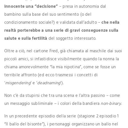
innocente una “decisione”
– presa in autonomia dal
bambino sulla base del suo sentimento (o del
condizionamento sociale?) e validata dall’adulto –
che nella
realtà porterebbe a una serie di gravi conseguenze sulla
salute e sulla fertilità
del soggetto interessato.
Oltre a ciò, nel cartone Fred, già chiamata al maschile dai suoi
piccoli amici, si infastidisce visibilmente quando la nonna la
chiama amorevolmente “la mia nipotina”, come se fosse un
terribile affronto (ed ecco trasmessi i concetti di
‘
misgendering
‘ e ‘
deadnaming
‘).
Non c’è da stupirsi che tra una scena e l’altra passino – come
un messaggio subliminale – i colori della bandiera
non-binary
.
In un precedente episodio della serie (stagione 2 episodio 1
“Il ballo del bisonte”), i personaggi organizzano un ballo nel