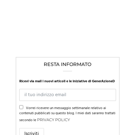
IN EVIDENZA
,
LINEE GUIDA NEL MONDO
,
NEWS
Mentre la SIP in Italia promuove l’approccio affermativo, la
Presidente della società di pediatria austriaca richiama al
“primum non nocere”
RESTA INFORMATO
Ricevi via mail i nuovi articoli e le iniziative di GenerAzioneD
Vorrei ricevere un messaggio settimanale relativo ai
contenuti pubblicati su questo blog. I miei dati saranno trattati
secondo le
PRIVACY POLICY