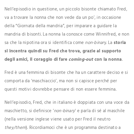
Nell’episodio in questione, un piccolo bisonte chiamato Fred,
va a trovare la nonna che non vede da un po’, in occasione
della “Giornata della mandria”, per imparare a guidare la
mandria di bisonti. La nonna la conosce come Winnifred, e non
sa che la nipotina ora si identifica come
non
-binar
y. La
storia
si incentra quindi su Fred che trova, grazie al supporto
degli amici, il coraggio di fare
coming-out
con la nonna
.
Fred è una femmina di bisonte che ha un carattere deciso e si
comporta da ‘maschiaccio’, ma non si capisce perché per
questi motivi dovrebbe pensare di non essere femmina.
Nell’episodio, Fred, che in italiano è doppiata con una voce da
maschietto, si definisce ‘
non-binary
‘ e parla di sé al maschile
(nella versione inglese viene usato per Fred il neutro
they/them
). Ricordiamoci che è un programma destinato a