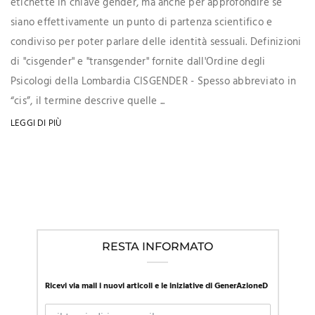
etichette in chiave gender, ma anche per approfondire se
siano effettivamente un punto di partenza scientifico e
condiviso per poter parlare delle identità sessuali. Definizioni
di "cisgender" e "transgender" fornite dall'Ordine degli
Psicologi della Lombardia CISGENDER - Spesso abbreviato in
“cis”, il termine descrive quelle ...
LEGGI DI PIÙ
RESTA INFORMATO
Ricevi via mail i nuovi articoli e le iniziative di GenerAzioneD