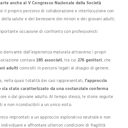
rte anche al V Congresso Nazionale della Società
ì il proprio percorso di collaborazione e interlocuzione con
a della salute e del benessere dei minori e dei giovani adulti.
mportante occasione di confronto con professionisti
o derivante dall’esperienza maturata attraverso i propri
ssociazione contava
285 associati
, tra cui
276 genitori
, che
ani adulti
coinvolti in percorsi legati al disagio di genere.
, nella quasi totalità dei casi rappresentati,
l’approccio
ie sia stato caratterizzato da una sostanziale conferma
re o dal giovane adulto. Al tempo stesso, le storie seguite
i e non riconducibili a un unico esito.
linico improntati a un approccio esplorativo neutrale e non
individuare e affrontare ulteriori condizioni di fragilità