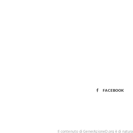
Mentre la SIP in Italia promuove l’approccio affermati
al “pri
FACEBOOK
Il contenuto di GenerAzioneD.org è di natura