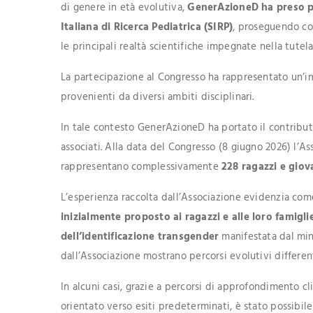
di genere in età evolutiva,
GenerAzioneD ha preso pa
Italiana di Ricerca Pediatrica (SIRP)
, proseguendo cos
le principali realtà scientifiche impegnate nella tutel
La partecipazione al Congresso ha rappresentato un’i
provenienti da diversi ambiti disciplinari.
In tale contesto GenerAzioneD ha portato il contribut
associati. Alla data del Congresso (8 giugno 2026) l’A
rappresentano complessivamente
228 ragazzi e giov
L’esperienza raccolta dall’Associazione evidenzia come
inizialmente proposto ai ragazzi e alle loro famigl
dell’identificazione transgender
manifestata dal mino
dall’Associazione mostrano percorsi evolutivi different
In alcuni casi, grazie a percorsi di approfondimento c
orientato verso esiti predeterminati, è stato possibile 