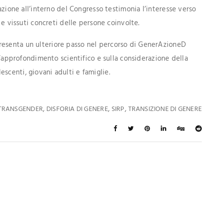
iazione all’interno del Congresso testimonia l’interesse verso
a e vissuti concreti delle persone coinvolte.
resenta un ulteriore passo nel percorso di GenerAzioneD
ull’approfondimento scientifico e sulla considerazione della
scenti, giovani adulti e famiglie.
,
,
,
 TRANSGENDER
DISFORIA DI GENERE
SIRP
TRANSIZIONE DI GENERE
 Interessare Anche