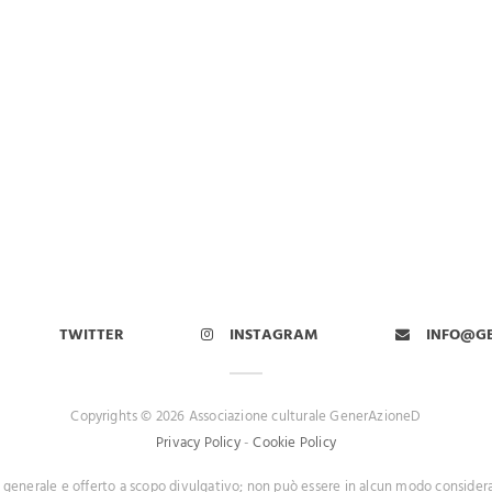
IN EVIDENZA
,
LINEE GUIDA NEL MONDO
,
NEWS
vo, la Presidente della società di pediatria austriaca richiama
mum non nocere”
TWITTER
INSTAGRAM
INFO@G
Copyrights © 2026 Associazione culturale GenerAzioneD
Privacy Policy
-
Cookie Policy
 generale e offerto a scopo divulgativo; non può essere in alcun modo consider