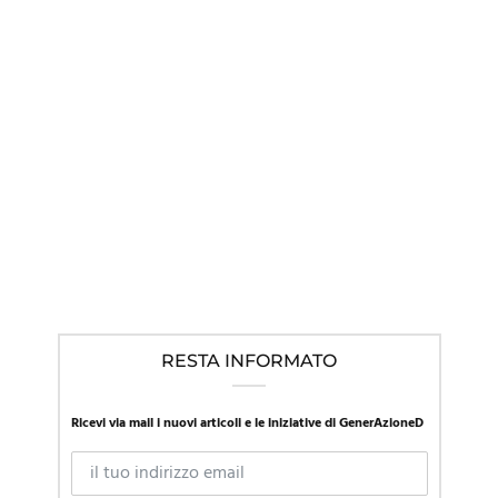
IN EVIDENZA
,
LINEE GUIDA NEL MONDO
,
NEWS
Mentre la SIP in Italia promuove l’approccio affermativo, la
Presidente della società di pediatria austriaca richiama al
“primum non nocere”
RESTA INFORMATO
Ricevi via mail i nuovi articoli e le iniziative di GenerAzioneD