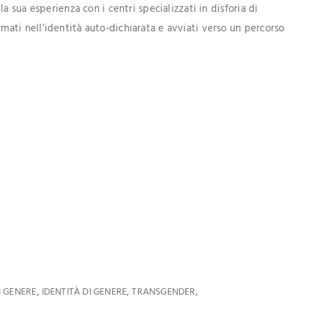
a sua esperienza con i centri specializzati in disforia di
ti nell’identità auto-dichiarata e avviati verso un percorso
,
,
,
I GENERE
IDENTITÀ DI GENERE
TRANSGENDER