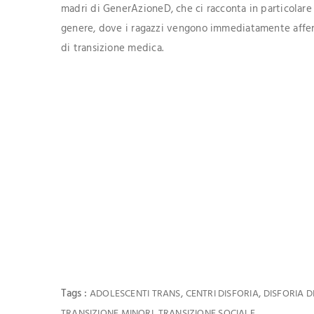
madri di GenerAzioneD, che ci racconta in particolare l
genere, dove i ragazzi vengono immediatamente afferma
di transizione medica.
Tags :
,
,
ADOLESCENTI TRANS
CENTRI DISFORIA
DISFORIA D
,
TRANSIZIONE MINORI
TRANSIZIONE SOCIALE