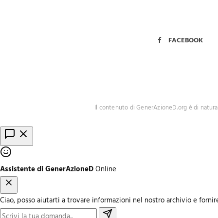
FACEBOOK
Il contenuto di GenerAzioneD.org è di natura
Assistente di GenerAzioneD
Online
Ciao, posso aiutarti a trovare informazioni nel nostro archivio e for