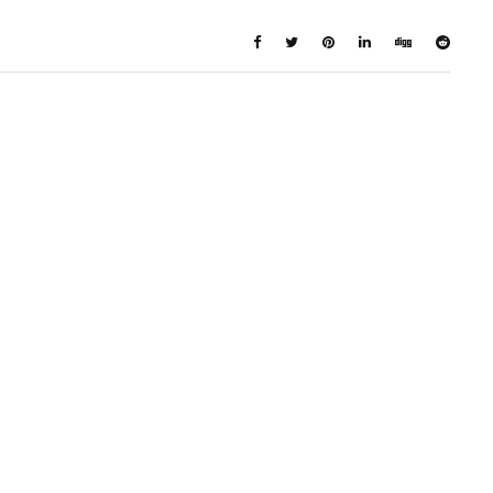
 Interessare Anche
APPROFONDIMENTI SCIENTIFICI
,
COMUNICATO
,
IN EVIDENZA
,
NEWS