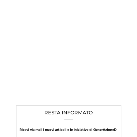
IN EVIDENZA
,
LINEE GUIDA NEL MONDO
,
NEWS
Mentre la SIP in Italia promuove l’approccio affermativo, la
Presidente della società di pediatria austriaca richiama al
“primum non nocere”
RESTA INFORMATO
Ricevi via mail i nuovi articoli e le iniziative di GenerAzioneD