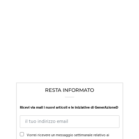
IN EVIDENZA
,
LINEE GUIDA NEL MONDO
,
NEWS
Mentre la SIP in Italia promuove l’approccio affermativo, la
Presidente della società di pediatria austriaca richiama al
“primum non nocere”
RESTA INFORMATO
Ricevi via mail i nuovi articoli e le iniziative di GenerAzioneD
Vorrei ricevere un messaggio settimanale relativo ai