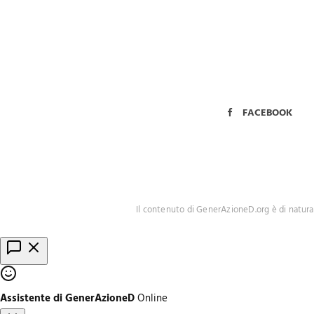
FACEBOOK
Il contenuto di GenerAzioneD.org è di natura
Assistente di GenerAzioneD
Online