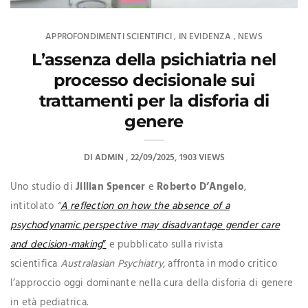
APPROFONDIMENTI SCIENTIFICI
IN EVIDENZA
NEWS
,
,
L’assenza della psichiatria nel
processo decisionale sui
trattamenti per la disforia di
genere
DI
ADMIN
22/09/2025
1903 VIEWS
Uno studio di
Jillian Spencer
e
Roberto D’Angelo
,
intitolato
“
A reflection on how the absence of a
psychodynamic perspective may disadvantage gender care
and decision-making
”
e pubblicato sulla rivista
scientifica
Australasian Psychiatry
, affronta in modo critico
l’approccio oggi dominante nella cura della disforia di genere
in età pediatrica.