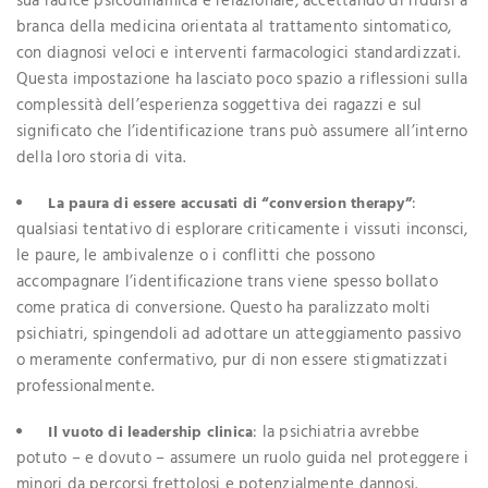
sua radice psicodinamica e relazionale, accettando di ridursi a
branca della medicina orientata al trattamento sintomatico,
con diagnosi veloci e interventi farmacologici standardizzati.
Questa impostazione ha lasciato poco spazio a riflessioni sulla
complessità dell’esperienza soggettiva dei ragazzi e sul
significato che l’identificazione trans può assumere all’interno
della loro storia di vita.
:
La paura di essere accusati di “conversion therapy”
qualsiasi tentativo di esplorare criticamente i vissuti inconsci,
le paure, le ambivalenze o i conflitti che possono
accompagnare l’identificazione trans viene spesso bollato
come pratica di conversione. Questo ha paralizzato molti
psichiatri, spingendoli ad adottare un atteggiamento passivo
o meramente confermativo, pur di non essere stigmatizzati
professionalmente.
: la psichiatria avrebbe
Il vuoto di leadership clinica
potuto – e dovuto – assumere un ruolo guida nel proteggere i
minori da percorsi frettolosi e potenzialmente dannosi.