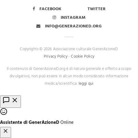
FACEBOOK
TWITTER
INSTAGRAM
INFO@GENERAZIONED.ORG
Copyrights © 2026 Associazione culturale GenerAzioneD
Privacy Policy
-
Cookie Policy
Il contenuto di GenerAzioneD.org è di natura generale e offerto a scopo
divulgativo; non può essere in alcun modo considerato informazione
medica/scientifica:
leggi qui
Assistente di GenerAzioneD
Online