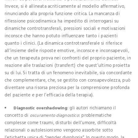
Invece, si è allineata acriticamente al modello affermativo,
rinunciando alla propria funzione critica. La mancanza di
riflessione psicodinamica ha impedito di interrogarsi su
dinamiche controtransferali, pressioni sociali e motivazioni
inconsce che hanno potuto influenzare tanto i pazienti
quanto i clinici. (La dinamica controtransferale si riferisce
all’insieme delle risposte emotive, inconsce e inconsapevoli,
che un terapeuta prova nei confronti del proprio paziente, in
reazione alle traslazioni (transfert) che quest’ultimo proietta
su di lui. Si tratta di un fenomeno inevitabile, sia concordante
che complementare, che, se gestito con consapevolezza, può
diventare una risorsa preziosa per la comprensione profonda
del paziente e per l’efficacia della terapia).
: gli autori richiamano il
Diagnostic overshadowing
concetto di
: problematiche
oscuramento diagnostico
complesse come traumi, disturbi dell’umore, difficoltà
relazionali o autolesionismo vengono assorbite sotto
l’etichetta unica di “gender dysphoria”. In questo modo, la