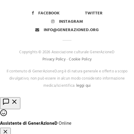
FACEBOOK
TWITTER
INSTAGRAM
INFO@GENERAZIONED.ORG
Copyrights © 2026 Associazione culturale GenerAzioneD
Privacy Policy
-
Cookie Policy
Il contenuto di GenerAzioneD.org è di natura generale e offerto a scopo
divulgativo; non può essere in alcun modo considerato informazione
medica/scientifica:
leggi qui
Assistente di GenerAzioneD
Online