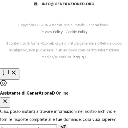
INFO@GENERAZIONED.ORG
Copyrights © 2026 Associazione culturale GenerAzioneD
Privacy Policy
-
Cookie Policy
Il contenuto di GenerAzioneD.org è di natura generale e offerto a scopo
divulgativo; non può essere in alcun modo considerato informazione
medica/scientifica:
leggi qui
Assistente di GenerAzioneD
Online
Ciao, posso aiutarti a trovare informazioni nel nostro archivio e
fornire risposte complete alle tue domande. Cosa vuoi sapere?