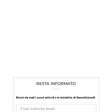
IN EVIDENZA
,
LINEE GUIDA NEL MONDO
,
NEWS
Mentre la SIP in Italia promuove l’approccio affermativo, la
Presidente della società di pediatria austriaca richiama al
“primum non nocere”
RESTA INFORMATO
Ricevi via mail i nuovi articoli e le iniziative di GenerAzioneD