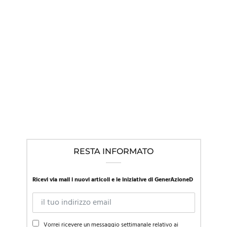
IN EVIDENZA
,
LINEE GUIDA NEL MONDO
,
NEWS
Mentre la SIP in Italia promuove l’approccio affermativo, la
Presidente della società di pediatria austriaca richiama al
“primum non nocere”
RESTA INFORMATO
Ricevi via mail i nuovi articoli e le iniziative di GenerAzioneD
Vorrei ricevere un messaggio settimanale relativo ai