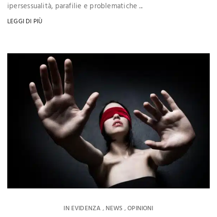
ipersessualità, parafilie e problematiche ...
LEGGI DI PIÙ
IN EVIDENZA
NEWS
OPINIONI
,
,