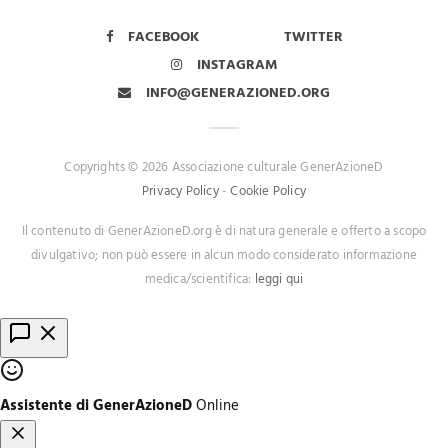
FACEBOOK
TWITTER
INSTAGRAM
INFO@GENERAZIONED.ORG
Copyrights © 2026 Associazione culturale GenerAzioneD
Privacy Policy
-
Cookie Policy
Il contenuto di GenerAzioneD.org è di natura generale e offerto a scopo
divulgativo; non può essere in alcun modo considerato informazione
medica/scientifica:
leggi qui
Assistente di GenerAzioneD
Online